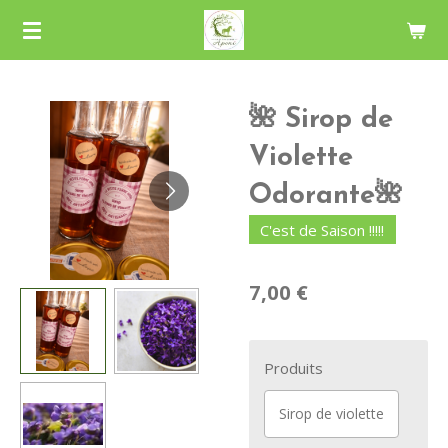
Passer
au
contenu
principal
🌺 Sirop de
Violette
Odorante🌺
C'est de Saison !!!!!
7,00 €
Produits
Sirop de violette